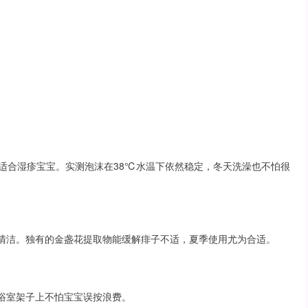
别适合湿疹宝宝。实测泡沫在38℃水温下依然稳定，冬天洗澡也不怕很
身清洁。独有的金盏花提取物能缓解痱子不适，夏季使用尤为合适。
在浴室架子上不怕宝宝误按浪费。