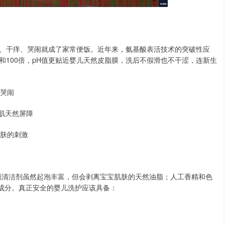
、干痒、哭闹就成了家常便饭。近年来，氨基酸表活技术的突破性应
100倍，pH值更贴近婴儿天然皮脂膜，洗后不假滑也不干涩，连新生
性哭闹
生肌天然屏障
肌肤的刺激
S类强清洁剂虽然起泡丰富，但会剥离宝宝肌肤的天然油脂；人工香精和色
议成分。真正安全的婴儿洗护应该具备：