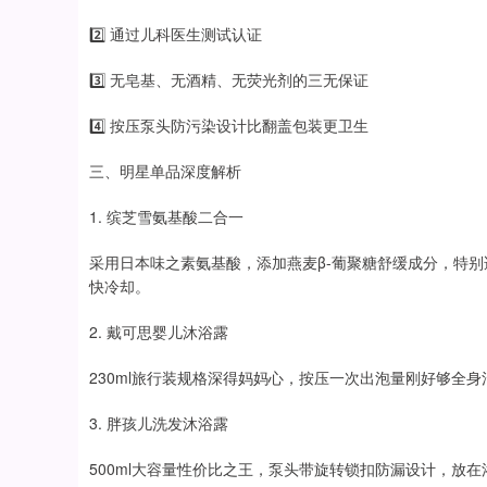
2️⃣ 通过儿科医生测试认证
3️⃣ 无皂基、无酒精、无荧光剂的三无保证
4️⃣ 按压泵头防污染设计比翻盖包装更卫生
三、明星单品深度解析
1. 缤芝雪氨基酸二合一
采用日本味之素氨基酸，添加燕麦β-葡聚糖舒缓成分，特
快冷却。
2. 戴可思婴儿沐浴露
230ml旅行装规格深得妈妈心，按压一次出泡量刚好够全
3. 胖孩儿洗发沐浴露
500ml大容量性价比之王，泵头带旋转锁扣防漏设计，放