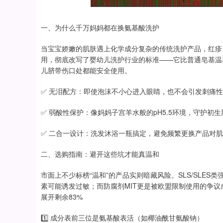
一、为什么千万妈妈都在换氨基酸洗护
当宝宝娇嫩的肌肤遇上化学成分复杂的传统洗护产品，红疹
用，彻底改写了婴幼儿洗护行业的标准——它比普通皂基温和
儿脐带伤口处都能安全使用。
✅ 无泪配方：即使泡沫不小心进入眼睛，也不会引发刺痛
✅ 弱酸性保护：像妈妈子宫羊水般的pH5.5环境，守护初
✅ 二合一设计：洗发沐浴一瓶搞定，避免频繁更换产品对
二、选购指南：避开这些坑才能真温和
市面上不少标榜“温和”的产品实则暗藏风险。SLS/SLE
素可能诱发过敏；而防腐剂MIT更是被欧盟限制使用的争
展开剩余83%
1️⃣ 成分表前三位是氨基酸表活（如椰油酰甘氨酸钠）