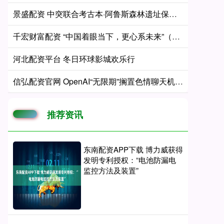
景盛配资 中突联合考古本·阿鲁斯森林遗址保护展示工程竣工
千宏财富配资 “中国着眼当下，更心系未来”（我在中国当大使121）
河北配资平台 冬日环球影城欢乐行
信弘配资官网 OpenAI“无限期”搁置色情聊天机器人计划
推荐资讯
东南配资APP下载 博力威获得
发明专利授权：“电池防漏电
监控方法及装置”