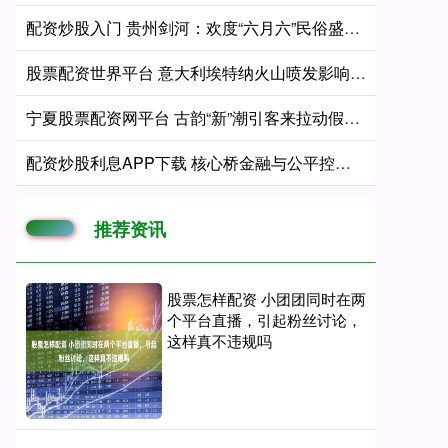
配资炒股入门 贵州剑河：欢度“六月六”民俗盛会 绘就民族团结新图景
股票配资世界平台 意大利埃特纳火山喷发影响航班
宁夏股票配资网平台 古韵“新”潮引客来拉动假日消费 可看、可学、可玩……解锁端午专属浪漫
配资炒股利息APP下载 核心桥金融与公平控股宣布合并
推荐资讯
股票怎样配资 小团团同时在两
个平台直播，引起粉丝讨论，
这样真不违规吗