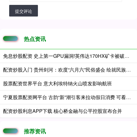
提交评论
热点资讯
免息炒股配资 史上第一GPU漏洞!英伟达170HX矿卡被破解：最高解锁80GB显存
配资炒股入门 贵州剑河：欢度“六月六”民俗盛会 绘就民族团结新图景
股票配资世界平台 意大利埃特纳火山喷发影响航班
宁夏股票配资网平台 古韵“新”潮引客来拉动假日消费 可看、可学、可玩……解锁端午专属浪漫
配资炒股利息APP下载 核心桥金融与公平控股宣布合并
推荐资讯