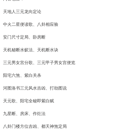
天地人三元龙向定论
中火二星便读歌、八卦相应验
安门尺寸定局、卧房断
天机秘断水蚁法、天机断水诀
三元男女宫分歌、三元甲子男女宫便览
阳宅六煞、紫白关杀
河图洛书三元风水吉凶、打劫图说
天元歌、阳宅全秘即紫白赋
九星断、房床、作灶法
八卦门楼方位吉凶、都天神煞定局