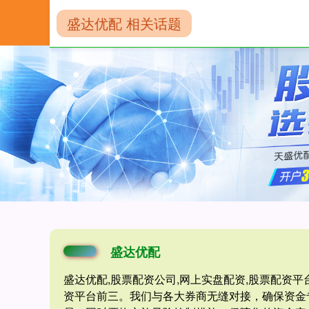
盛达优配 相关话题
首页
盛达优配
盛达优配
盛达优配,股票配资公司,网上实盘配资,股票配资
资平台前三。我们与各大券商无缝对接，确保资金