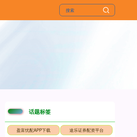
话题标签
盈富忧配APP下载
途乐证券配资平台