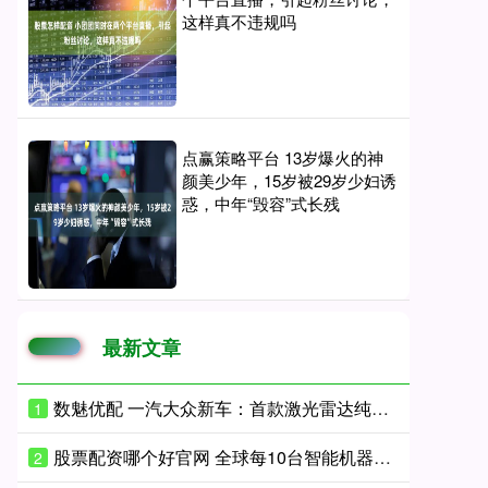
这样真不违规吗
点赢策略平台 13岁爆火的神
颜美少年，15岁被29岁少妇诱
惑，中年“毁容”式长残
最新文章
数魅优配 一汽大众新车：首款激光雷达纯电SUV，正式开启!
1
股票配资哪个好官网 全球每10台智能机器人，4台来自杭州
2