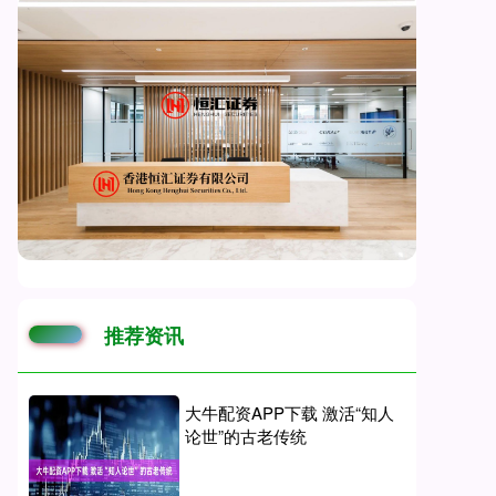
推荐资讯
大牛配资APP下载 激活“知人
论世”的古老传统